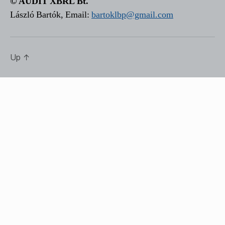
© AUDIT XBRL Bt.
László Bartók, Email:
bartoklbp@gmail.com
Up
↑