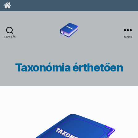
Keresés
Menü
taxonomia.hu
Taxonómia érthetően