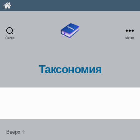
Поиск
Меню
taxonomia.hu
Таксономия
Вверх
↑